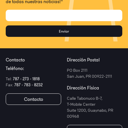
de todas nuestras noticias!
*
Contacto
Dirección Postal
Teléfono:
PO Box 2111
San Juan, PR 00922-2111
Tel:
787 - 273 - 1818
Fax:
787 - 783 - 8232
Dirección Física
Calle Tabonuco B-7,
Contacto
T-Mobile Center
Suite 1200, Guaynabo, PR
00968