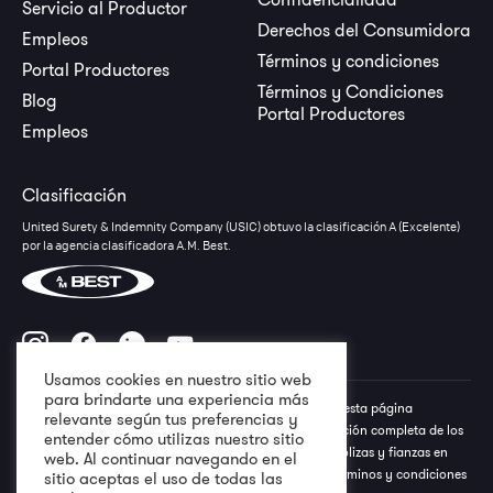
Servicio al Productor
Derechos del Consumidora
Empleos
Términos y condiciones
Portal Productores
Términos y Condiciones
Blog
Portal Productores
Empleos
Clasificación
United Surety & Indemnity Company (USIC) obtuvo la clasificación A (Excelente)
por la agencia clasificadora A.M. Best.
Usamos cookies en nuestro sitio web
para brindarte una experiencia más
Todos los derechos reservados a USIC © Lo descrito en esta página
relevante según tus preferencias y
electrónica no debe interpretarse como una representación completa de los
entender cómo utilizas nuestro sitio
términos, condiciones y exclusiones especiales de las pólizas y fianzas en
web. Al continuar navegando en el
referencia. Favor referirse a la póliza y/o fianza para términos y condiciones
sitio aceptas el uso de todas las