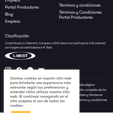
Términos y condiciones
Portal Productores
Términos y Condiciones
Blog
Portal Productores
Empleos
Clasificación
United Surety & Indemnity Company (USIC) obtuvo la clasificación A (Excelente)
por la agencia clasificadora A.M. Best.
Usamos cookies en nuestro sitio web
para brindarte una experiencia más
Todos los derechos reservados a USIC © Lo descrito en esta página
relevante según tus preferencias y
electrónica no debe interpretarse como una representación completa de los
entender cómo utilizas nuestro sitio
términos, condiciones y exclusiones especiales de las pólizas y fianzas en
web. Al continuar navegando en el
referencia. Favor referirse a la póliza y/o fianza para términos y condiciones
sitio aceptas el uso de todas las
aplicables. 2026
cookies.