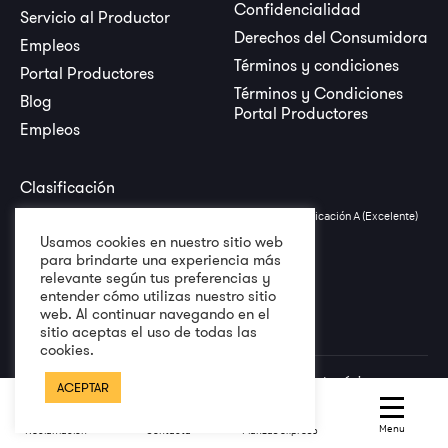
Confidencialidad
Servicio al Productor
Derechos del Consumidora
Empleos
Términos y condiciones
Portal Productores
Términos y Condiciones
Blog
Portal Productores
Empleos
Clasificación
United Surety & Indemnity Company (USIC) obtuvo la clasificación A (Excelente)
por la agencia clasificadora A.M. Best.
Usamos cookies en nuestro sitio web
para brindarte una experiencia más
relevante según tus preferencias y
entender cómo utilizas nuestro sitio
web. Al continuar navegando en el
sitio aceptas el uso de todas las
cookies.
Todos los derechos reservados a USIC © Lo descrito en esta página
ACEPTAR
electrónica no debe interpretarse como una representación completa de los
términos, condiciones y exclusiones especiales de las pólizas y fianzas en
Menu
Reclamación
Contacta
Fianzas expreso
referencia. Favor referirse a la póliza y/o fianza para términos y condiciones