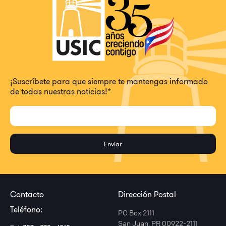
¡Suscríbete para que siempre te mantengas informado
de todas nuestras noticias!
*
Contacto
Dirección Postal
Teléfono:
PO Box 2111
San Juan, PR 00922-2111