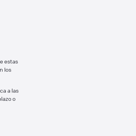
de estas
n los
ca a las
plazo o