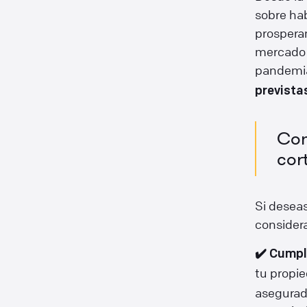
sobre hab
prospera
mercado d
pandemi
prevista
Con
cor
Si deseas
consider
✔️ Cumpl
tu propie
asegurad