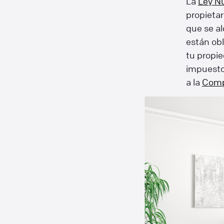
La
Ley N
propietar
que se al
están obl
tu propie
impuesto 
a la
Comp