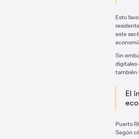
Esto favo
resident
este sect
economía
Sin embar
digitales
también l
El 
eco
Puerto Ri
Según cif