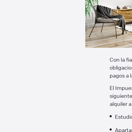
Con la fi
obligacio
pagos a 
El Impues
siguient
alquiler a
Estudi
Apart