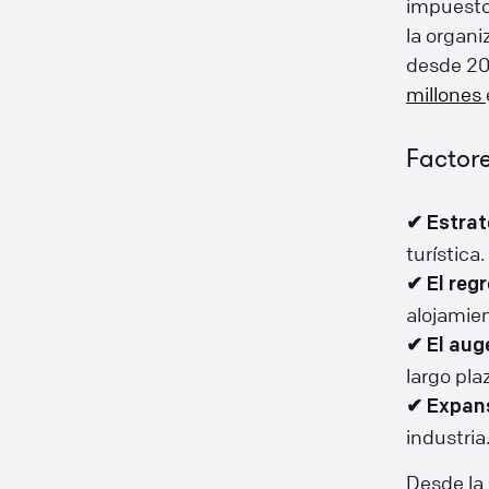
impuesto
la organi
desde 20
millones
Factore
✔ Estrat
turística.
✔ El reg
alojamie
✔ El aug
largo pla
✔ Expans
industria
Desde la