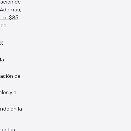
eación de
. Además,
 de $85
co.
o:
da
pación de
bles y a
ando en la
puestos