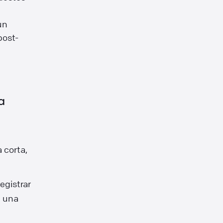
un
post-
a
 corta,
egistrar
 una