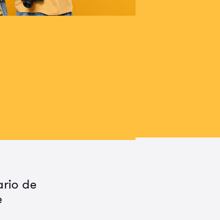
ario de
e