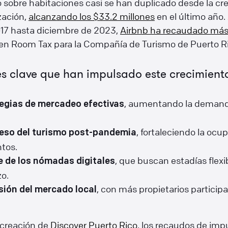
 sobre habitaciones casi se han duplicado desde la cr
zación,
alcanzando los $33.2 millones
en el último año
17 hasta diciembre de 2023,
Airbnb ha recaudado más
en Room Tax para la Compañía de Turismo de Puerto Ri
s clave que han impulsado este crecimient
, aumentando la deman
egias de mercadeo efectivas
, fortaleciendo la ocu
reso del turismo post-pandemia
ntos.
, que buscan estadías flexi
e de los nómadas digitales
zo.
, con más propietarios particip
ión del mercado local
.
 creación de
Discover Puerto Rico
, los recaudos de im