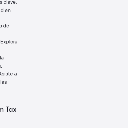
s clave.
ad en
s de
 Explora
la
.
siste a
las
m Tax