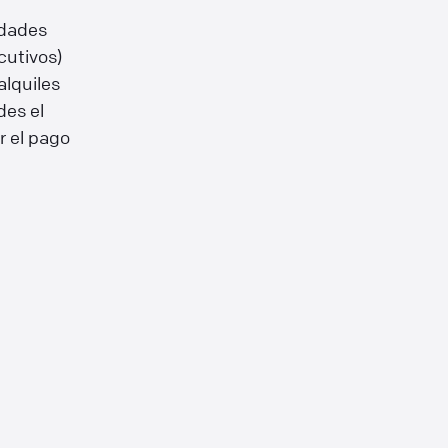
edades
cutivos)
alquiles
des el
r el pago