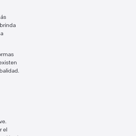
más
 brinda
la
formas
 existen
balidad.
ve.
 el