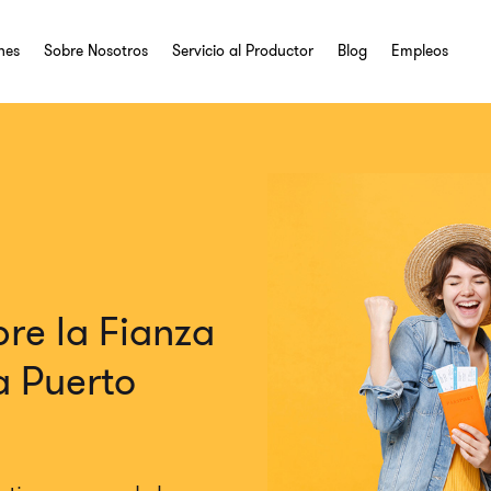
nes
Sobre Nosotros
Servicio al Productor
Blog
Empleos
re la Fianza
a Puerto