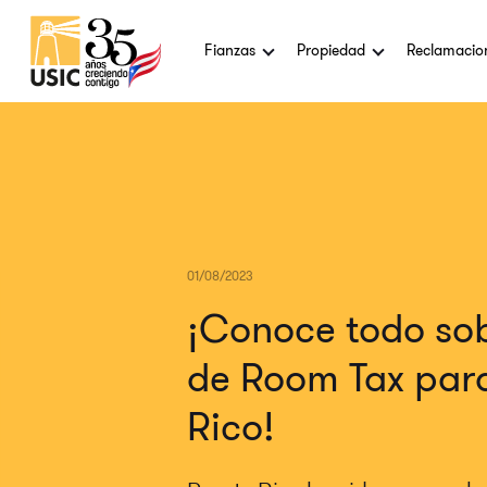
Fianzas
Propiedad
Reclamacio
01/08/2023
¡Conoce todo sob
de Room Tax par
Rico!