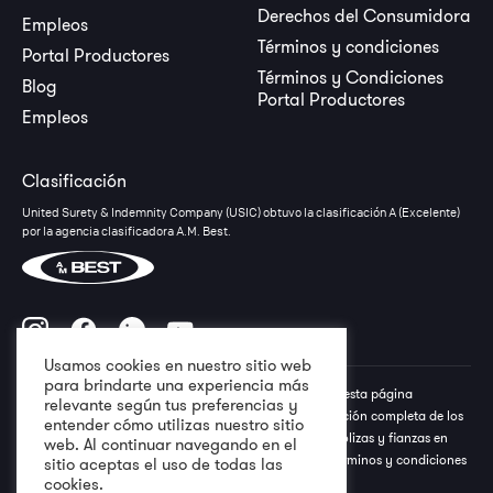
Derechos del Consumidora
Empleos
Términos y condiciones
Portal Productores
Términos y Condiciones
Blog
Portal Productores
Empleos
Clasificación
United Surety & Indemnity Company (USIC) obtuvo la clasificación A (Excelente)
por la agencia clasificadora A.M. Best.
Usamos cookies en nuestro sitio web
para brindarte una experiencia más
Todos los derechos reservados a USIC © Lo descrito en esta página
relevante según tus preferencias y
electrónica no debe interpretarse como una representación completa de los
entender cómo utilizas nuestro sitio
términos, condiciones y exclusiones especiales de las pólizas y fianzas en
web. Al continuar navegando en el
referencia. Favor referirse a la póliza y/o fianza para términos y condiciones
sitio aceptas el uso de todas las
aplicables. 2026
cookies.