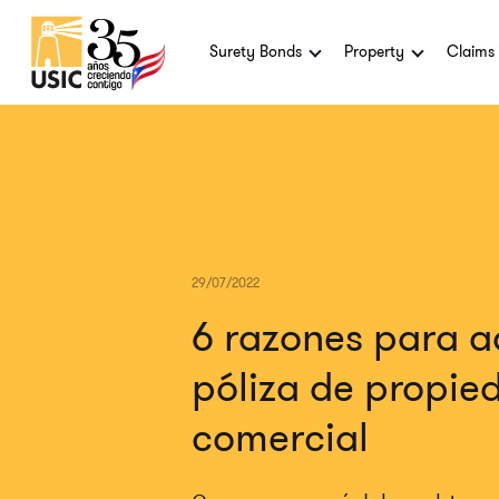
Surety Bonds
Property
Claims
29/07/2022
6 razones para a
póliza de propie
comercial