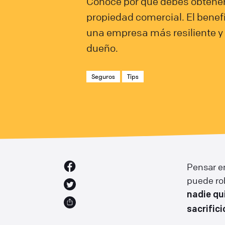
Conoce por qué debes obtener
propiedad comercial. El benefi
una empresa más resiliente y 
dueño.
Seguros
Tips
Pensar e
puede rob
nadie qu
sacrific