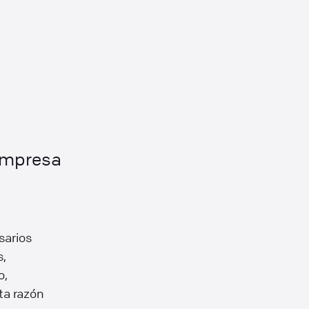
 empresa
sarios
s,
o,
ta razón