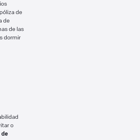
ios
póliza de
a de
nas de las
ás dormir
bilidad
itar o
 de