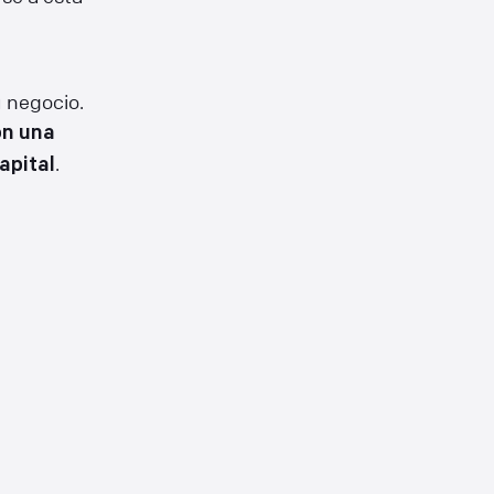
u negocio.
on una
.
apital