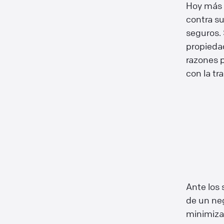
Hoy más 
contra s
seguros. 
propiedad
razones p
con la tr
Ante los
de un neg
minimiza