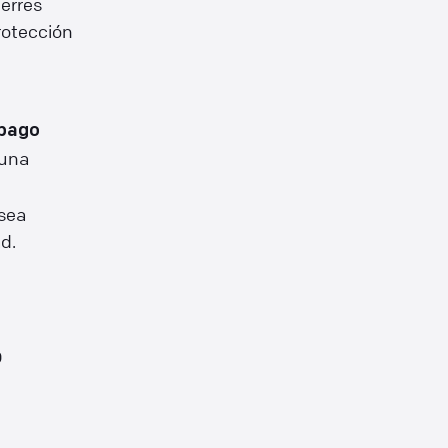
erres
rotección
 pago
 una
e
sea
d.
o