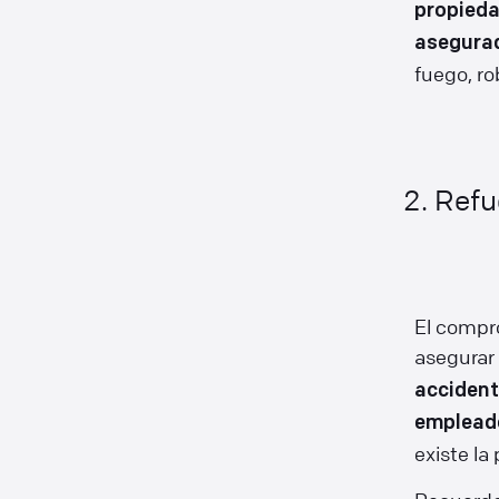
propieda
asegura
fuego, ro
2. Ref
El compro
asegurar
accident
emplead
existe la