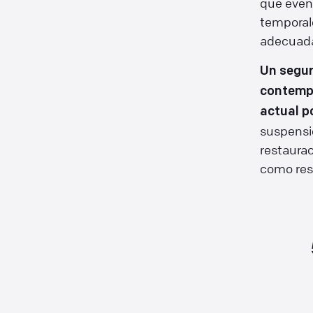
que even
temporale
adecuad
Un segur
contempl
actual p
suspensi
restaura
como resu