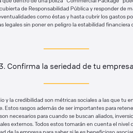
 que dentro de una póliza “Commercial Package” pue
a cubierta de Responsabilidad Pública y responder de 
eventualidades como éstas y hasta cubrir los gastos po
legales sin poner en peligro la estabilidad financiera 
.
3. Confirma la seriedad de tu empres
gio y la credibilidad son métricas sociales a las que tu 
e. Estos rasgos además de ser importantes para retener
on necesarios para cuando se buscan aliados, inversio
ales externos. Todos estos tomarán en cuenta el nivel 
dad de la empresa para saber si le es beneficioso asocia