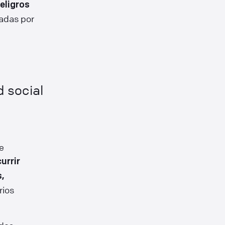
eligros
sadas por
 social
e
urrir
s,
rios