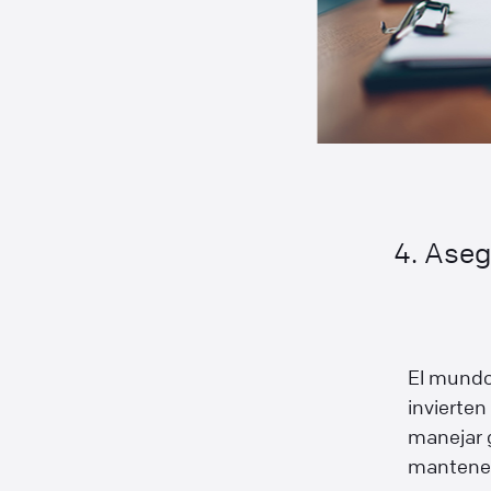
4. Aseg
El mundo 
invierte
manejar g
mantener 