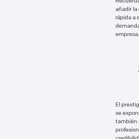
Recuerda
añadir l
rápida a 
demandas 
empresa
El presti
se expon
también s
profesion
credibili