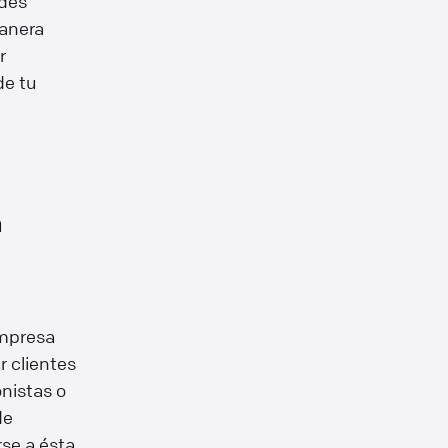
des
manera
r
de tu
a
empresa
 clientes
nistas o
de
rse a ésta