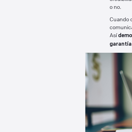
o no.
Cuando c
comunican
Así
demos
garantía