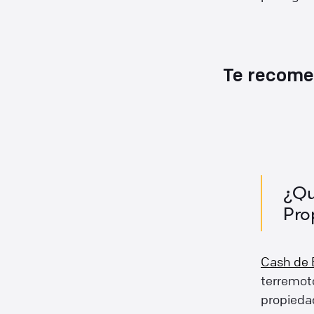
Te recom
¿Qu
Pro
Cash de
terremoto
propiedad