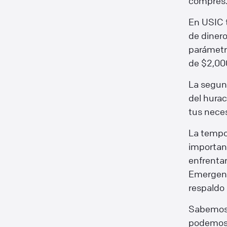
compres
En USIC 
de dinero
parámetro
de $2,000
La segun
del hurac
tus nece
La tempo
importan
enfrentar
Emergenc
respaldo
Sabemos 
podemos 