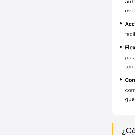
aut
eval
Acc
faci
Flex
para
ten
Com
com
que 
¿Có