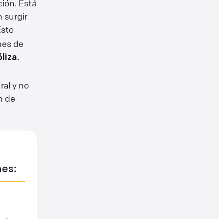
ión. Está
 surgir
Esto
nes de
liza.
ral y no
h de
es: