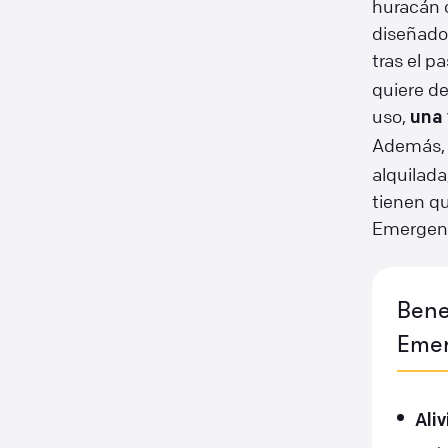
huracán o
diseñado 
tras el p
quiere de
uso,
una 
Además,
alquilada
tienen qu
Emergenc
Bene
Emer
Ali