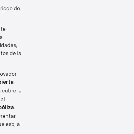
riodo de
 te
s
idades,
tos de la
novador
bierta
 cubre la
al
.
póliza
frentar
e eso, a