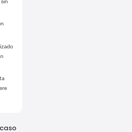
 sin
on
izado
in
ta
ere
 caso