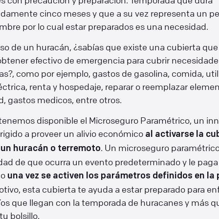
s con precaución y preparación. Temporada que dura
damente cinco meses y que a su vez representa un pe
mbre por lo cual estar preparados es una necesidad.
aso de un huracán, ¿sabías que existe una cubierta que
obtener efectivo de emergencia para cubrir necesidade
s?, como por ejemplo, gastos de gasolina, comida, util
éctrica, renta y hospedaje, reparar o reemplazar elemen
, gastos medicos, entre otros.
tenemos disponible el Microseguro Paramétrico, un in
rigido a proveer un alivio económico
al activarse la cu
. Un microseguro paramétrico
 un huracán o terremoto
dad de que ocurra un evento predeterminado y le paga 
do
una vez se activen los parámetros definidos en la 
otivo, esta cubierta te ayuda a estar preparado para en
íos que llegan con la temporada de huracanes y más qu
u bolsillo.