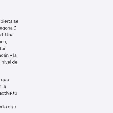
ubierta se
tegoría 3
ad. Una
ico,
ter
acán y la
nivel del
a que
n la
active tu
erta que