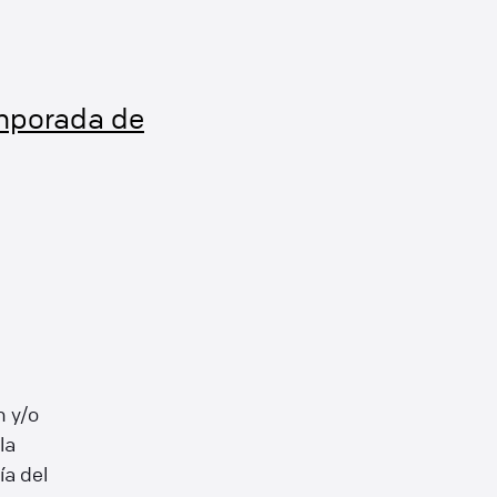
emporada de
 y/o
la
ía del