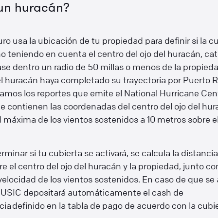
un huracán?
ro usa la ubicación de tu propiedad para definir si la c
no teniendo en cuenta el centro del ojo del huracán, ca
se dentro un radio de 50 millas o menos de la propied
l huracán haya completado su trayectoria por Puerto R
amos los reportes que emite el National Hurricane Cen
ue contienen las coordenadas del centro del ojo del hur
 máxima de los vientos sostenidos a 10 metros sobre el 
rminar si tu cubierta se activará, se calcula la distanci
e el centro del ojo del huracán y la propiedad, junto co
locidad de los vientos sostenidos. En caso de que se 
, USIC depositará automáticamente el cash de
a definido en la tabla de pago de acuerdo con la cubi