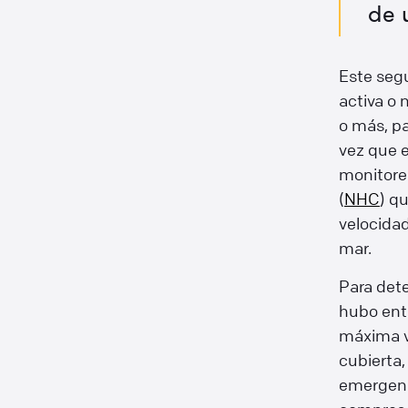
de 
Este segu
activa o 
o más, pa
vez que e
monitore
(
NHC
) q
velocidad
mar.
Para dete
hubo entr
máxima ve
cubierta
emergenci