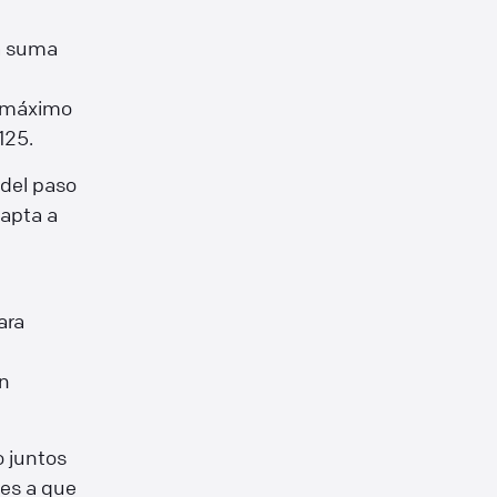
la suma
n máximo
125.
 del paso
dapta a
ara
un
 juntos
es a que