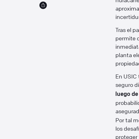
huracane
aproxima
incertidu
Tras el p
permite 
inmediata
planta el
propiedad
En USIC 
seguro di
luego de
probabili
asegura
Por tal m
los desaf
proteger t