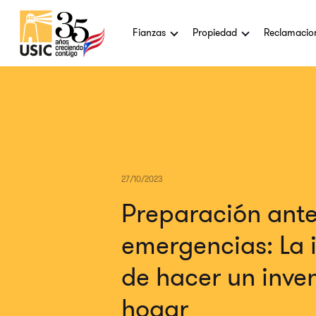
Fianzas
Propiedad
Reclamacio
27/10/2023
Preparación ant
emergencias: La 
de hacer un inven
hogar