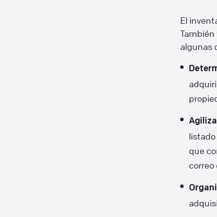
El invent
También t
algunas d
Determ
adquir
propie
Agiliz
listad
que co
correo 
Organi
adquis