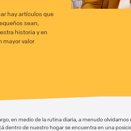
ar hay artículos que
pequeños sean,
stra historia y en
n mayor valor
rgo, en medio de la rutina diaria, a menudo olvidamos
tá dentro de nuestro hogar se encuentra en una posici