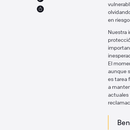
vulnerabl
olvidand
en riesgo
Nuestra i
protecció
important
inespera
El momen
aunque s
es tarea f
a manten
actuales 
reclamaci
Ben