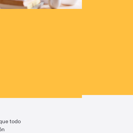
 que todo
ón