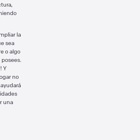
tura,
oniendo
mpliar la
ue sea
e o algo
 posees.
! Y
ogar no
e ayudará
sidades
r una