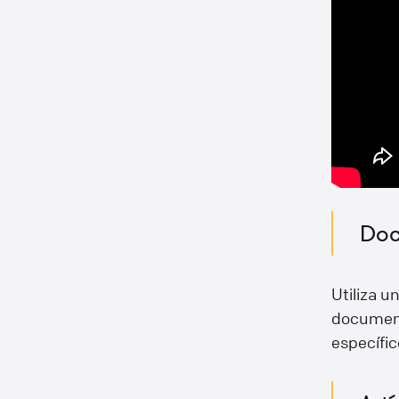
Doc
Utiliza u
documenta
específic