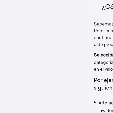
¿C
Sabemos 
Pero, con
continua
este proc
Selecció
categoriz
en el valo
Por eje
siguien
Artefac
lavador