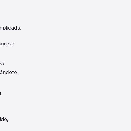
mplicada.
menzar
ea
asándote
a
ido,