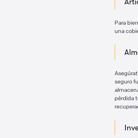
Art
Para bien
una cobi
Alm
Asegúrate
seguro fu
almacena
pérdida t
recupera
Inv