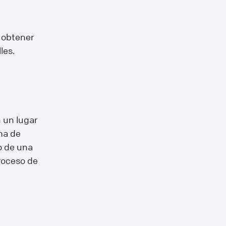
 obtener
les.
 un lugar
ma de
o de una
proceso de