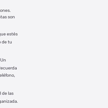
iones.
stas son
que estés
o de tu
: Un
 Recuerda
teléfono,
l de las
ganizada.