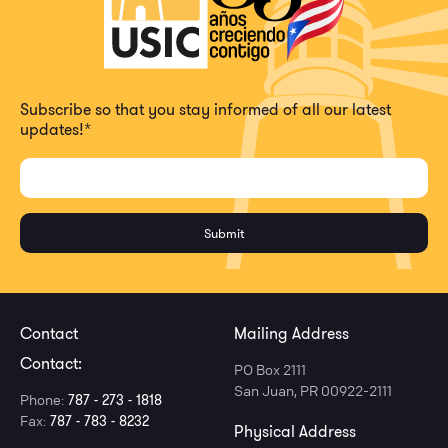
Subscribe so that you stay informed of all our latest
updates!
*
Contact
Mailing Address
Contact:
PO Box 2111
San Juan, PR 00922-2111
Phone:
787 - 273 - 1818
Fax:
787 - 783 - 8232
Physical Address