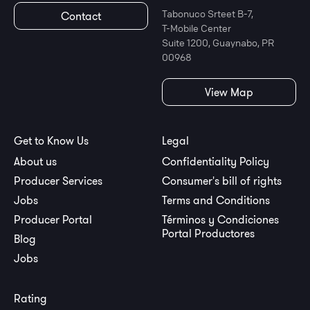
Tabonuco Srteet B-7,
Contact
T-Mobile Center
Suite 1200, Guaynabo, PR
00968
View Map
Get to Know Us
Legal
About us
Confidentiality Policy
Producer Services
Consumer's bill of rights
Jobs
Terms and Conditions
Producer Portal
Términos y Condiciones
Portal Productores
Blog
Jobs
Rating