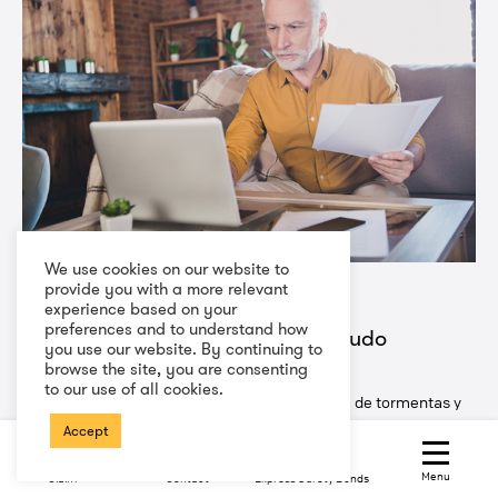
We use cookies on our website to
provide you with a more relevant
25/11/2025
experience based on your
preferences and to understand how
Inventario de emergencia, tu escudo
you use our website. By continuing to
digital contra los huracanes
browse the site, you are consenting
to our use of all cookies.
Año tras año, Puerto Rico enfrenta la amenaza de tormentas y
huracanes.
Accept
USIC
Menu
Claim
Contact
Express Surety Bonds