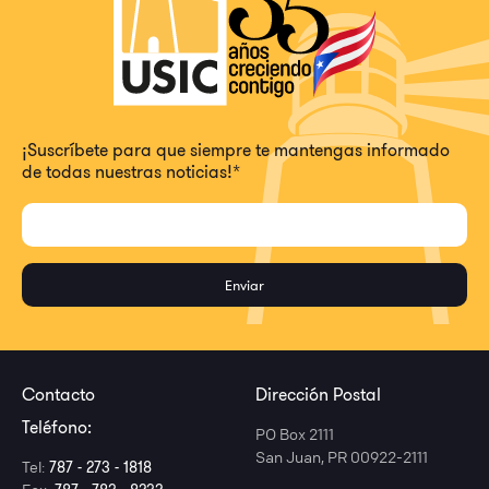
¡Suscríbete para que siempre te mantengas informado
de todas nuestras noticias!
*
Contacto
Dirección Postal
Teléfono:
PO Box 2111
San Juan, PR 00922-2111
Tel:
787 - 273 - 1818