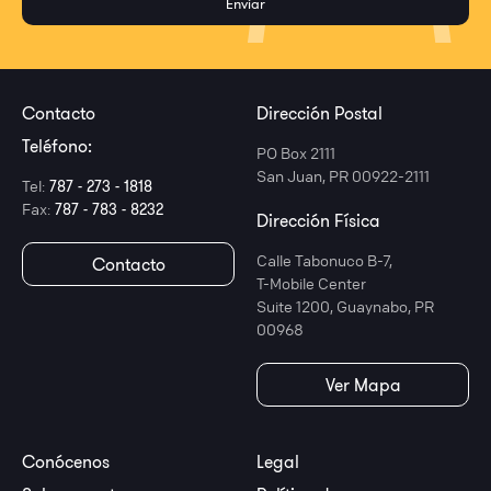
Contacto
Dirección Postal
Teléfono:
PO Box 2111
San Juan, PR 00922-2111
Tel:
787 - 273 - 1818
Fax:
787 - 783 - 8232
Dirección Física
Calle Tabonuco B-7,
Contacto
T-Mobile Center
Suite 1200, Guaynabo, PR
00968
Ver Mapa
Conócenos
Legal