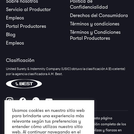
Sobre nosotros
Política de
Confidencialidad
Servicio al Productor
Derechos del Consumidora
Empleos
Términos y condiciones
Portal Productores
Términos y Condiciones
Blog
Portal Productores
Empleos
Clasificación
United Surety & Indemnity Company (USIC) obtuvo la clasificación A (Excelente)
por la agencia clasificadora A.M. Best.
Usamos cookies en nuestro sitio web
para brindarte una experiencia más
Todos los derechos reservados a USIC © Lo descrito en esta página
relevante según tus preferencias y
electrónica no debe interpretarse como una representación completa de los
entender cómo utilizas nuestro sitio
términos, condiciones y exclusiones especiales de las pólizas y fianzas en
web. Al continuar navegando en el