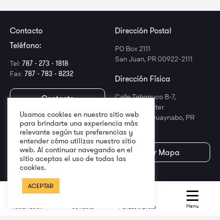
Contacto
Dirección Postal
Teléfono:
PO Box 2111
San Juan, PR 00922-2111
Tel:
787 - 273 - 1818
Fax:
787 - 783 - 8232
Dirección Física
Calle Tabonuco B-7,
Contacto
T-Mobile Center
Usamos cookies en nuestro sitio web
Suite 1200, Guaynabo, PR
para brindarte una experiencia más
00968
relevante según tus preferencias y
entender cómo utilizas nuestro sitio
web. Al continuar navegando en el
Ver Mapa
sitio aceptas el uso de todas las
cookies.
ACEPTAR
Conócenos
Legal
Sobre nosotros
Política de
Menu
Reclamación
Contacta
Fianzas expreso
Confidencialidad
Servicio al Productor