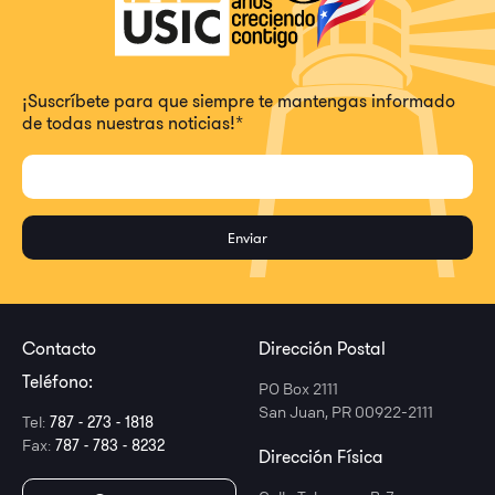
¡Suscríbete para que siempre te mantengas informado
de todas nuestras noticias!
*
Contacto
Dirección Postal
Teléfono:
PO Box 2111
San Juan, PR 00922-2111
Tel:
787 - 273 - 1818
Fax:
787 - 783 - 8232
Dirección Física