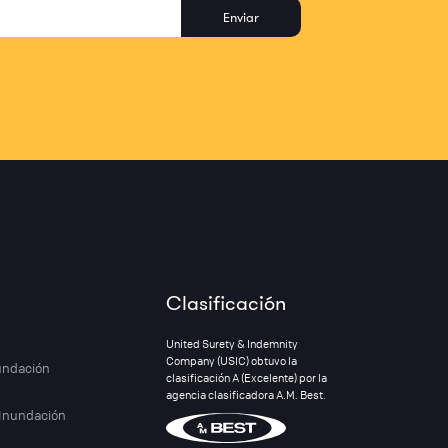
Clasificación
United Surety & Indemnity
Company (USIC) obtuvo la
nundación
clasificación A (Excelente) por la
agencia clasificadora A.M. Best.
 Inundación