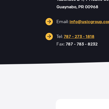
Guaynabo, PR 00968
Email:
info@usicgroup.c
Tel:
787 - 273 - 1818
Fax:
787 - 783 - 8232