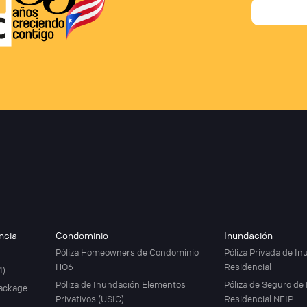
ncia
Condominio
Inundación
Póliza Homeowners de Condominio
Póliza Privada de I
HO6
Residencial
1)
Póliza de Inundación Elementos
Póliza de Seguro de
Package
Privativos (USIC)
Residencial NFIP