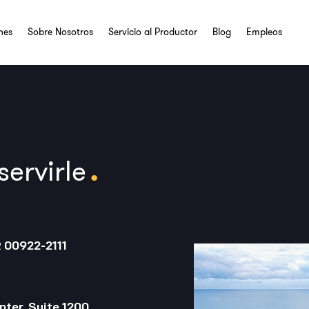
nes
Sobre Nosotros
Servicio al Productor
Blog
Empleos
.
ervirle
R 00922-2111
nter, Suite 1200