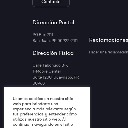
Contacto
Dirección Postal
PO Box 2111
Reclamacione
San Juan, PR 00922-2111
Dirección Física
Hacer una reclamació
Calle Tabonuco B-7,
T-Mobile Center
Suite 1200, Guaynabo, PR
00968
Ver Mapa
Usamos cookies en nuestro sitio
web para brindarte una
experiencia más relevante según
tus preferencias y entender cómo
utilizas nuestro sitio web. Al
continuar navegando en el sitio